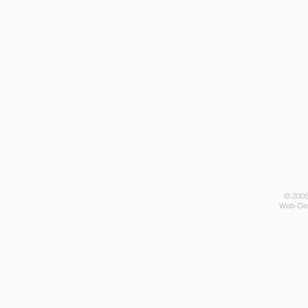
© 2005
Web-Des